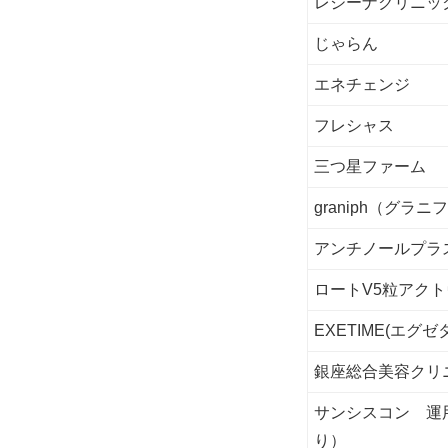
レジーナクリニッ
じゃらん
エネチェンジ
フレシャス
三つ星ファーム
graniph（グラニ
アンチノールプラ
ロートV5粒アク
EXETIME(エグゼ
銀座総合美容クリ
サンシスコン 運
り）