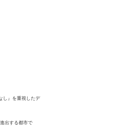
なし』を重視
したデ
進出する都市で