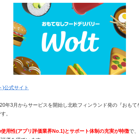
ルト)公式サイト
は2020年3月からサービスを開始し
北欧フィンランド発の『おもて
です。
使用性(アプリ評価業界No.1)とサポート体制の充実
が特徴
で、