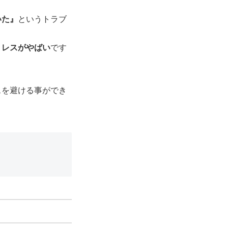
いた』
というトラブ
トレスがやばい
です
スを避ける事ができ