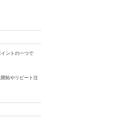
ポイント
の一つで
規開拓やリピート注